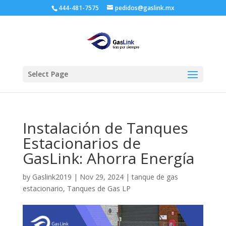
444-481-7575
pedidos@gaslink.mx
Select Page
Instalación de Tanques
Estacionarios de
GasLink: Ahorra Energía
by
Gaslink2019
|
Nov 29, 2024
|
tanque de gas
estacionario
,
Tanques de Gas LP