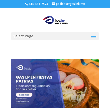
444-481-7575
pedidos@gaslink.mx
Select Page