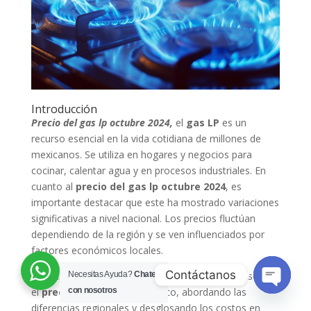
Introducción
Precio del gas lp octubre 2024,
el
gas LP
es un
recurso esencial en la vida cotidiana de millones de
mexicanos. Se utiliza en hogares y negocios para
cocinar, calentar agua y en procesos industriales. En
cuanto al
precio del gas lp octubre 2024
, es
importante destacar que este ha mostrado variaciones
significativas a nivel nacional. Los precios fluctúan
dependiendo de la región y se ven influenciados por
factores económicos locales.
Contáctanos
Este artículo busca ofrecer un análisis detallado sobre
Necesitas Ayuda?
Chatea
el
precio del gas LP
en México, abordando las
con nosotros
Open ch
diferencias regionales y desglosando los costos en