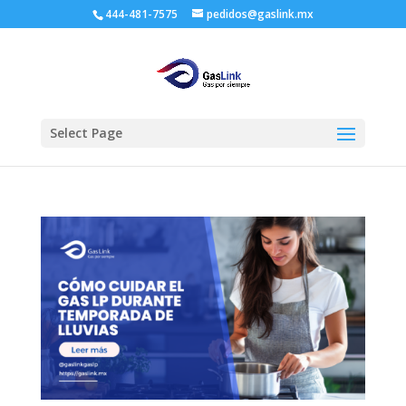
444-481-7575
pedidos@gaslink.mx
Select Page