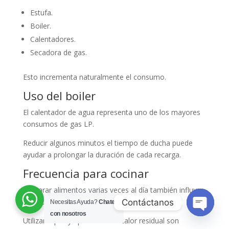
Estufa.
Boiler.
Calentadores.
Secadora de gas.
Esto incrementa naturalmente el consumo.
Uso del boiler
El calentador de agua representa uno de los mayores
consumos de gas LP.
Reducir algunos minutos el tiempo de ducha puede
ayudar a prolongar la duración de cada recarga.
Frecuencia para cocinar
Preparar alimentos varias veces al día también influye
en el consumo mensual.
Contáctanos
Necesitas Ayuda?
Chatea
con nosotros
Utilizar tapas y aprovechar el calor residual son
Open ch