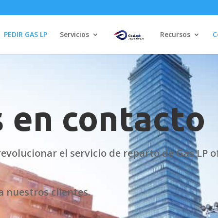
PEDIR GAS LP
Servicios
Recursos
C
 en contacto
evolucionar el servicio de reparto de Gas LP 
a nuestros clientes.