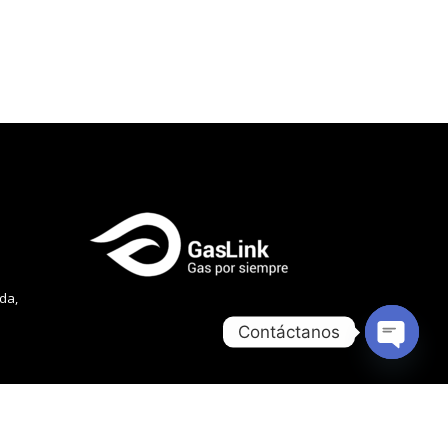
da,
Contáctanos
Open ch