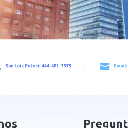


San Luis Potosí: 444-481-7575
Email:
nos
Pregunt