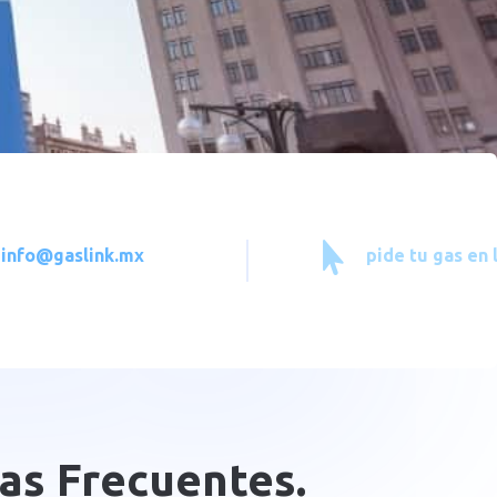

 info@gaslink.mx
pide tu gas en 
as Frecuentes.