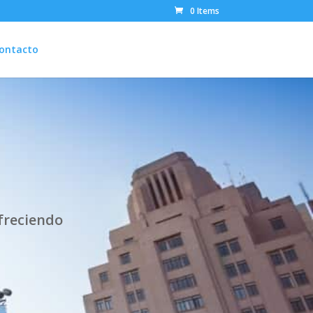
0 Items
ontacto
ofreciendo