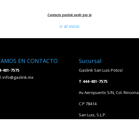
Contacto gaslink pedir gas lp
ir al inicio
TAMOS EN CONTACTO
Sucursal
4-481-7575
Gaslink San Luis Potosí
l:
info@gaslink.mx
T 444-481-7575
Av.Aeropuerto S/N, Col. Rincona
C.P 78414
San Luis, S.L.P.