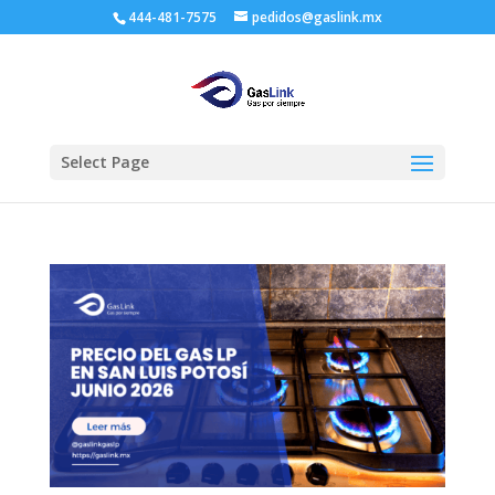
444-481-7575
pedidos@gaslink.mx
Select Page