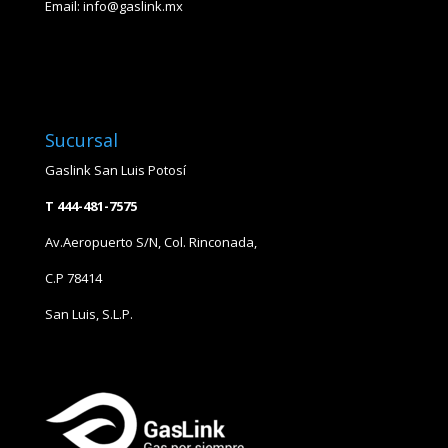
Email:
info@gaslink.mx
Sucursal
Gaslink San Luis Potosí
T 444-481-7575
Av.Aeropuerto S/N, Col. Rinconada,
C.P 78414
San Luis, S.L.P.