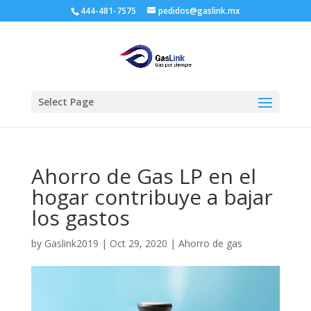
444-481-7575
pedidos@gaslink.mx
Select Page
Ahorro de Gas LP en el
hogar contribuye a bajar
los gastos
by
Gaslink2019
|
Oct 29, 2020
|
Ahorro de gas